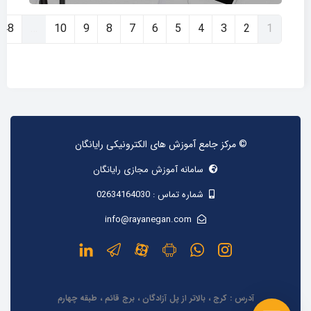
(current)
48
…
10
9
8
7
6
5
4
3
2
1
© مرکز جامع آموزش های الکترونیکی رایانگان
سامانه آموزش مجازی رایانگان
شماره تماس :
02634164030
info@rayanegan.com
آدرس : کرج ، بالاتر از پل آزادگان ، برج قائم ، طبقه چهارم