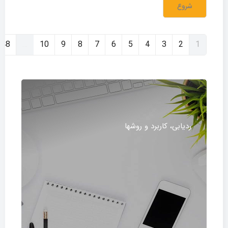
شروع
(current)
48
…
10
9
8
7
6
5
4
3
2
1
ردیابی، كاربرد و روشها