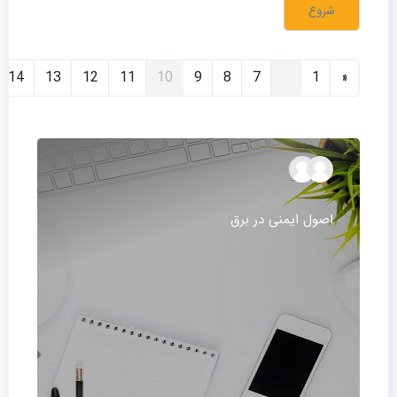
شروع
قبلی
(current)
14
13
12
11
10
9
8
7
…
1
«
اصول ایمنی در برق