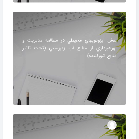
نقش ايزوتوپ‎هاي محيطي در مطالعه مديريت و
بهره‎برداري از منابع آب زيرزميني (تحت تاثير
منابع شوركننده)