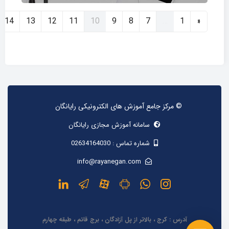
قبلی
(current)
14
13
12
11
10
9
8
7
…
1
«
© مرکز جامع آموزش های الکترونیکی رایانگان
سامانه آموزش مجازی رایانگان
شماره تماس :
02634164030
info@rayanegan.com
آدرس : کرج ، بالاتر از پل آزادگان ، برج قائم ، طبقه چهارم