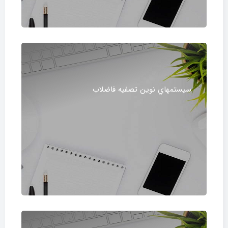
سيستم‎هاي نوين تصفيه فاضلاب