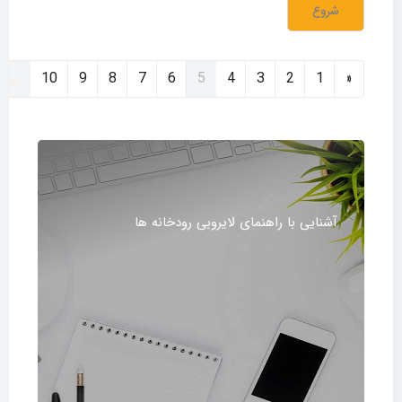
شروع
قبلی
(current)
…
10
9
8
7
6
5
4
3
2
1
«
آشنایی با راهنمای لایروبی رودخانه ها