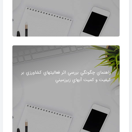
راهنماي چگونگي بررسي اثر فعاليتهاي كشاورزي بر
كيفيت و كميت آبهاي زيرزميني