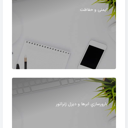
ایمنی و حفاظت
بارورسازي ابرها و ديزل ژنراتور