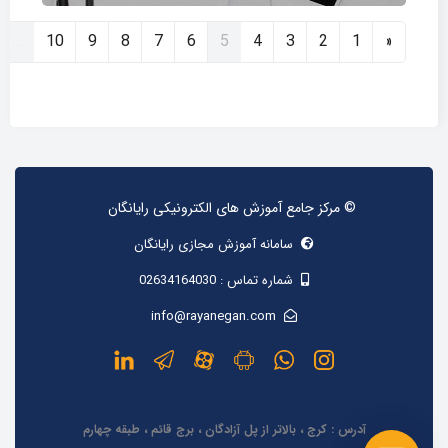
قبلی
(current)
…
10
9
8
7
6
5
4
3
2
1
«
© مرکز جامع آموزش های الکترونیکی رایانگان
سامانه آموزش مجازی رایانگان
شماره تماس :
02634164030
info@rayanegan.com
آدرس : کرج ، بالاتر از پل آزادگان ، برج قائم ، طبقه چهارم